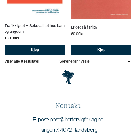
Trafikklyset – Seksualitet hos barn
Er det så farlig?
og ungdom
60.00
kr
100.00
kr
Kjøp
Kjøp
Viser alle 8 resultater
Kontakt
E-post: post@hertervigforlag.no
Tangen 7, 4072 Randaberg