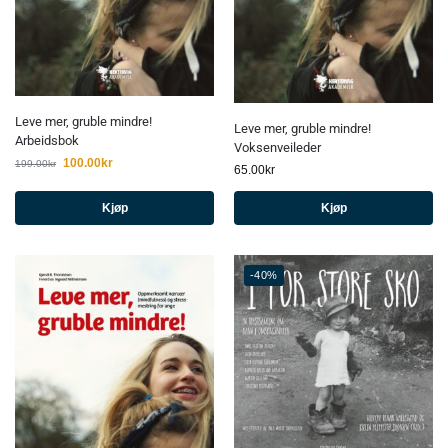
Leve mer, gruble mindre!
Leve mer, gruble mindre!
Arbeidsbok
Voksenveileder
100.00
kr
199.00
kr
65.00
kr
Kjøp
Kjøp
-40%