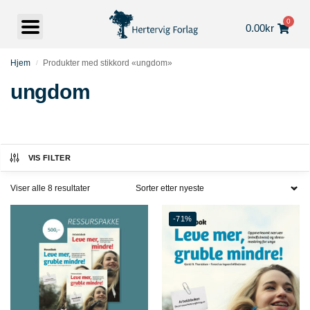
0
0.00
kr
Hjem
Produkter med stikkord «ungdom»
/
ungdom
VIS FILTER
Viser alle 8 resultater
-71%