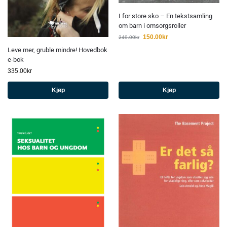
I for store sko – En tekstsamling
om barn i omsorgsroller
150.00
kr
249.00
kr
Leve mer, gruble mindre! Hovedbok
e-bok
335.00
kr
Kjøp
Kjøp