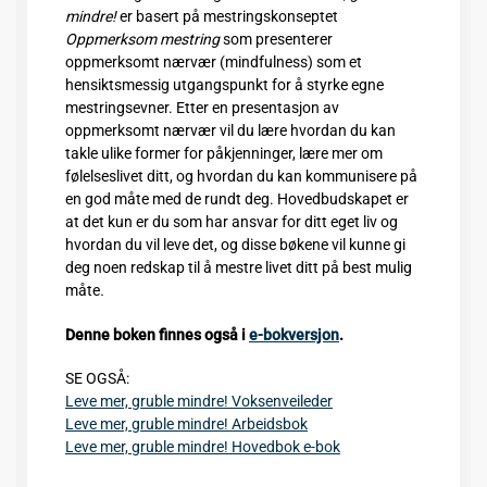
mindre!
er basert på mestringskonseptet
Oppmerksom mestring
som presenterer
oppmerksomt nærvær (mindfulness) som et
hensiktsmessig utgangspunkt for å styrke egne
mestringsevner. Etter en presentasjon av
oppmerksomt nærvær vil du lære hvordan du kan
takle ulike former for påkjenninger, lære mer om
følelseslivet ditt, og hvordan du kan kommunisere på
en god måte med de rundt deg. Hovedbudskapet er
at det kun er du som har ansvar for ditt eget liv og
hvordan du vil leve det, og disse bøkene vil kunne gi
deg noen redskap til å mestre livet ditt på best mulig
måte
.
Denne boken finnes også i
e-bokversjon
.
SE OGSÅ:
Leve mer, gruble mindre! Voksenveileder
Leve mer, gruble mindre! Arbeidsbok
Leve mer, gruble mindre! Hovedbok e-bok