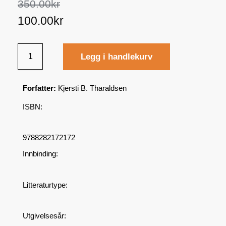
350.00
kr
100.00
kr
Legg i handlekurv
Forfatter:
Kjersti B. Tharaldsen
ISBN:
9788282172172
Innbinding:
Litteraturtype:
Utgivelsesår: