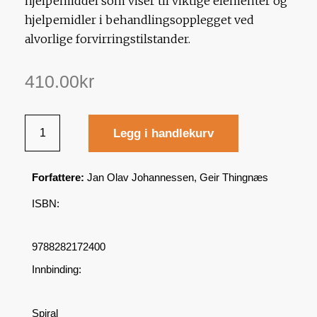
hjelpemiddel som viser til viktige elementer og
hjelpemidler i behandlingsopplegget ved
alvorlige forvirringstilstander.
410.00
kr
Legg i handlekurv
Forfattere:
Jan Olav Johannessen, Geir Thingnæs
ISBN:
9788282172400
Innbinding:
Spiral