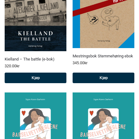
Mestringsbok Stemmehøring ebok
Kielland – The battle (e-bok)
345.00
kr
320.00
kr
Kjøp
Kjøp