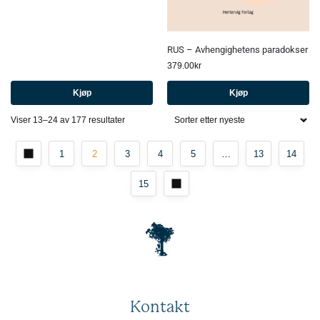
RUS – Avhengighetens paradokser
379.00
kr
Kjøp
Kjøp
Viser 13–24 av 177 resultater
1
2
3
4
5
…
13
14
15
Kontakt