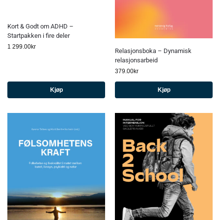
Kort & Godt om ADHD –
Startpakken i fire deler
1 299.00
kr
Relasjonsboka – Dynamisk
relasjonsarbeid
379.00
kr
Kjøp
Kjøp