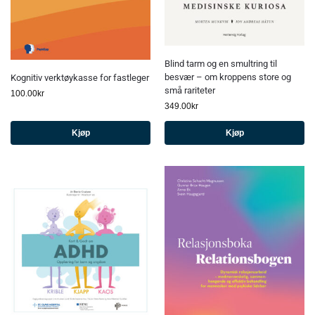
Blind tarm og en smultring til
besvær – om kroppens store og
Kognitiv verktøykasse for fastleger
små rariteter
100.00
kr
349.00
kr
Kjøp
Kjøp