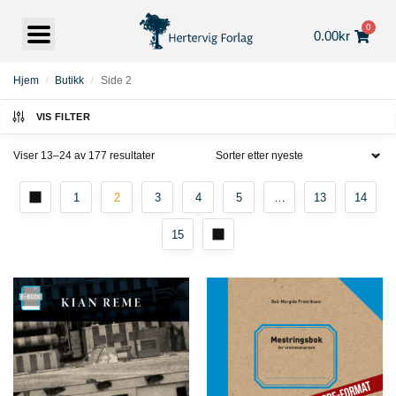
0
0.00
kr
Hjem
Butikk
Side 2
/
/
VIS FILTER
Viser 13–24 av 177 resultater
1
2
3
4
5
…
13
14
15