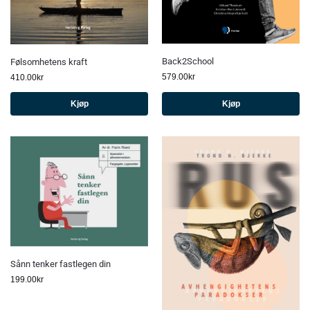
Back2School
Følsomhetens kraft
579.00
kr
410.00
kr
Kjøp
Kjøp
Sånn tenker fastlegen din
199.00
kr