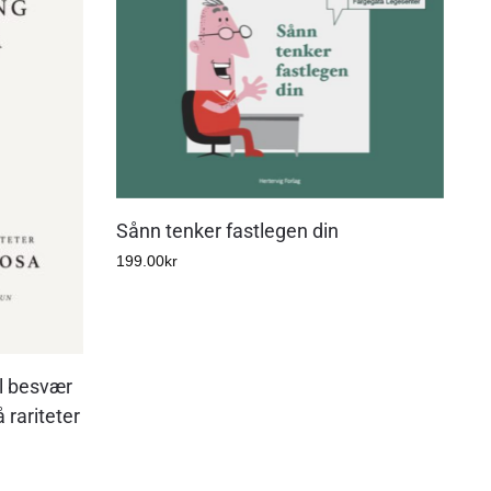
Sånn tenker fastlegen din
199.00
kr
il besvær
rariteter