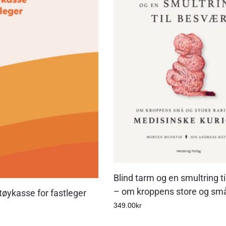
Blind tarm og en smultring t
– om kroppens store og små 
tøykasse for fastleger
349.00
kr