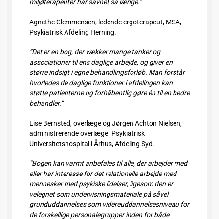
miljøterapeuter har savnet så længe.”
Agnethe Clemmensen, ledende ergoterapeut, MSA,
Psykiatrisk Afdeling Herning.
”Det er en bog, der vækker mange tanker og
associationer til ens daglige arbejde, og giver en
større indsigt i egne behandlingsforløb. Man forstår
hvorledes de daglige funktioner i afdelingen kan
støtte patienterne og forhåbentlig gøre én til en bedre
behandler.”
Lise Bernsted, overlæge og Jørgen Achton Nielsen,
administrerende overlæge. Psykiatrisk
Universitetshospital i Århus, Afdeling Syd.
”Bogen kan varmt anbefales til alle, der arbejder med
eller har interesse for det relationelle arbejde med
mennesker med psykiske lidelser, ligesom den er
velegnet som undervisningsmateriale på såvel
grunduddannelses som videreuddannelsesniveau for
de forskellige personalegrupper inden for både