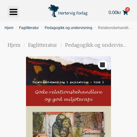
0
0.00
kr
Hjem
Faglitteratur
Pedagogikk og undervisning
Relationsbehandling i psykiatrien – Bind 1
/
/
/
Hjem
Faglitteratur
Pedagogikk og undervisning
/
/