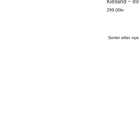
Kielland – 8
299.00
kr