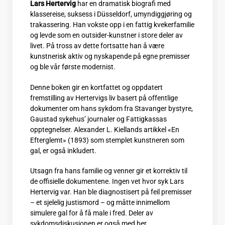
Lars Hertervig
har en dramatisk biografi med
klassereise, suksess i Düsseldorf, umyndiggjøring og
trakassering. Han vokste opp i en fattig kvekerfamilie
og levde som en outsider-kunstner i store deler av
livet. På tross av dette fortsatte han å være
kunstnerisk aktiv og nyskapende på egne premisser
og ble vår første modernist.
Denne boken gir en kortfattet og oppdatert
fremstilling av Hertervigs liv basert på offentlige
dokumenter om hans sykdom fra Stavanger bystyre,
Gaustad sykehus’ journaler og Fattigkassas
opptegnelser. Alexander L. Kiellands artikkel «En
Efterglemt» (1893) som stemplet kunstneren som
gal, er også inkludert.
Utsagn fra hans familie og venner gir et korrektiv til
de offisielle dokumentene. Ingen vet hvor syk Lars
Hertervig var. Han ble diagnostisert på feil premisser
– et sjelelig justismord – og måtte innimellom
simulere gal for å få male i fred. Deler av
sykdomsdiskusjonen er også med her.