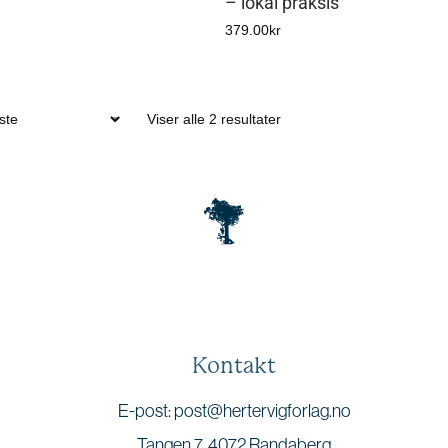
– lokal praksis
379.00
kr
Viser alle 2 resultater
Kontakt
E-post: post@hertervigforlag.no
Tangen 7, 4072 Randaberg