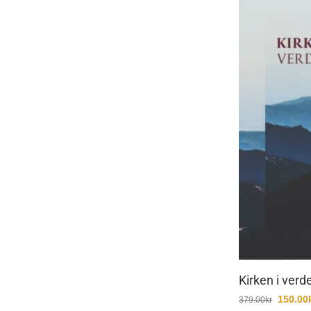
Kirken i verd
150.00
379.00
kr