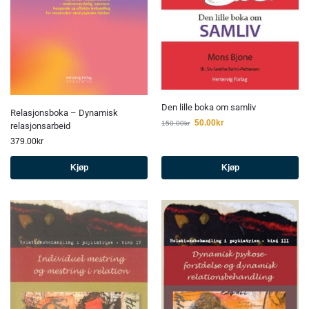
Den lille boka om samliv
Relasjonsboka – Dynamisk
50.00
kr
150.00
kr
relasjonsarbeid
379.00
kr
Kjøp
Kjøp