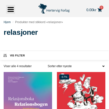
0
0.00
kr
Hjem
Produkter med stikkord «relasjoner»
/
relasjoner
VIS FILTER
Viser alle 4 resultater
-67%