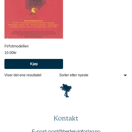
Firfotmodellen
10.00
kr
Kjøp
Viser det ene resultatet
Kontakt
E-post: post@hertervigforlag.no