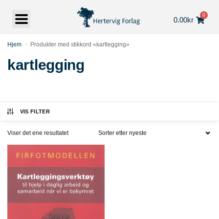
0
0.00
kr
Hjem
Produkter med stikkord «kartlegging»
/
kartlegging
VIS FILTER
Viser det ene resultatet