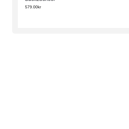
579.00
kr