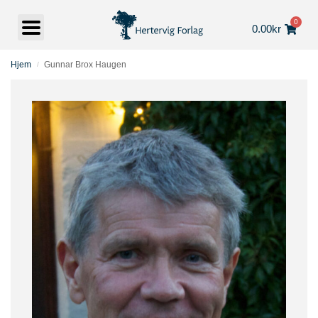
0
0.00
kr
Hjem
Gunnar Brox Haugen
/