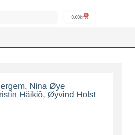
0
0.00
kr
Bergem, Nina Øye
istin Häikiô, Øyvind Holst