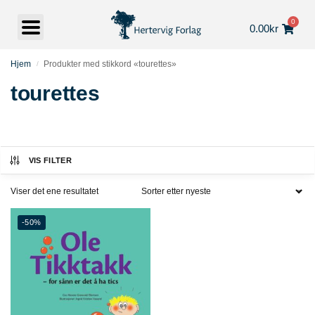
0
0.00
kr
Hjem
Produkter med stikkord «tourettes»
/
tourettes
VIS FILTER
Viser det ene resultatet
-50%