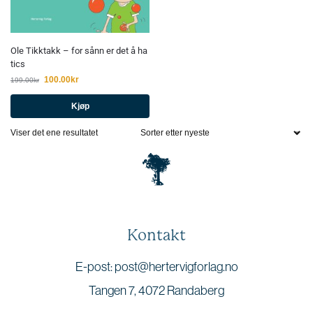
Ole Tikktakk – for sånn er det å ha
tics
100.00
kr
199.00
kr
Kjøp
Viser det ene resultatet
Kontakt
E-post: post@hertervigforlag.no
Tangen 7, 4072 Randaberg