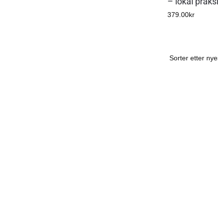
– lokal praks
379.00
kr