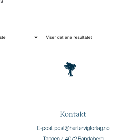
is
Viser det ene resultatet
Kontakt
E-post: post@hertervigforlag.no
Tangen 7, 4072 Randaberg