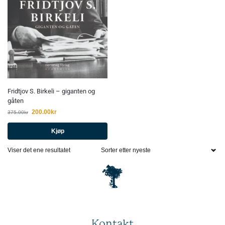
Fridtjov S. Birkeli – giganten og
gåten
200.00
kr
375.00
kr
Kjøp
Viser det ene resultatet
Kontakt