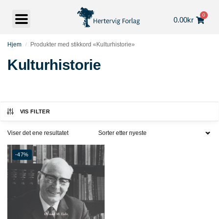
0
0.00
kr
Hjem
Produkter med stikkord «Kulturhistorie»
/
Kulturhistorie
VIS FILTER
Viser det ene resultatet
-47%