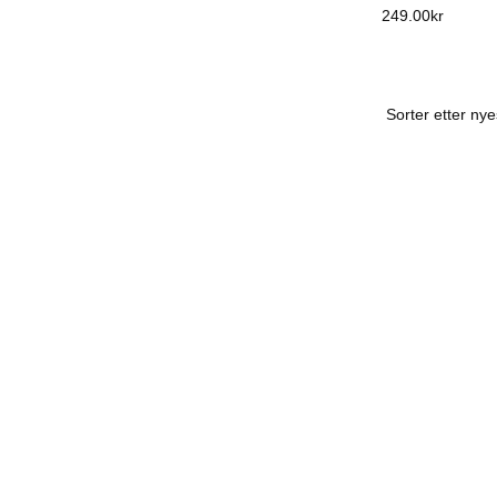
249.00
kr