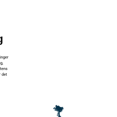
g
inger
g,
etens
r det