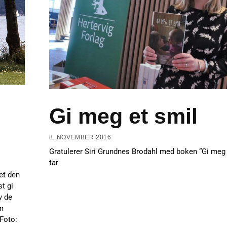
Gi meg et smil
8. NOVEMBER 2016
Gratulerer Siri Grundnes Brodahl med boken “Gi meg 
tar
et den
t gi
v de
m
Foto: