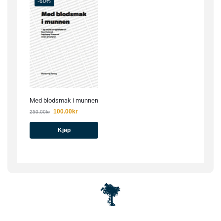
-60%
Med blodsmak i munnen
100.00
kr
250.00
kr
Kjøp