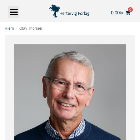
0
0.00
kr
Hjem
Olav Thorsen
/