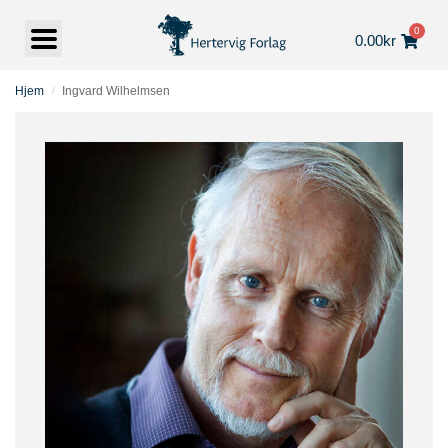
0
0.00
kr
Hjem
Ingvard Wilhelmsen
/