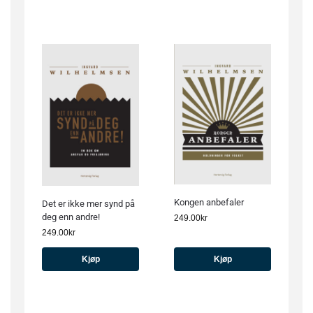
Kongen anbefaler
Det er ikke mer synd på
deg enn andre!
249.00
kr
249.00
kr
Kjøp
Kjøp