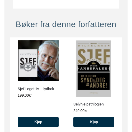
Bøker fra denne forfatteren
Sjef i eget liv – lydbok
199.00
kr
Selvhjelpstrilogien
249.00
kr
Kjøp
Kjøp