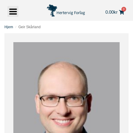
0
0.00
kr
Hjem
Geir Skårland
/