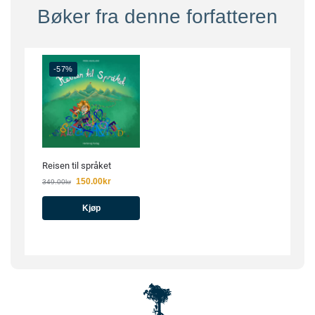
Bøker fra denne forfatteren
-57%
Reisen til språket
150.00
kr
349.00
kr
Kjøp