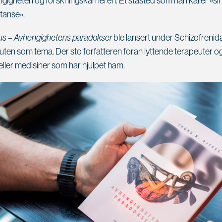
igheten og forskningskarrieren. Et ståsted som han kaller «si
anse».
us – Avhengighetens paradokser
ble lansert under Schizofreni
en som tema. Der sto forfatteren foran lyttende terapeuter og s
 eller medisiner som har hjulpet ham.