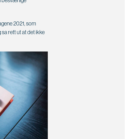
n besværlige
dagene 2021, som
a rett ut at det ikke