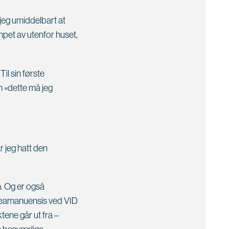
 jeg umiddelbart at
mpet av utenfor huset,
il sin første
n «dette må jeg
r jeg hatt den
n. Og er også
steamanuensis ved VID
tene går ut fra –