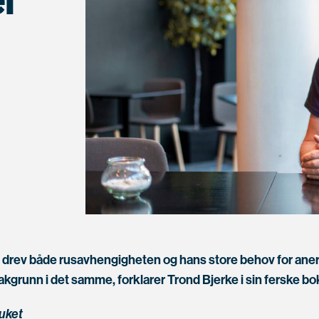
er
drev både rusavhengigheten og hans store behov for ane
bakgrunn i det samme, forklarer Trond Bjerke i sin ferske bo
uket