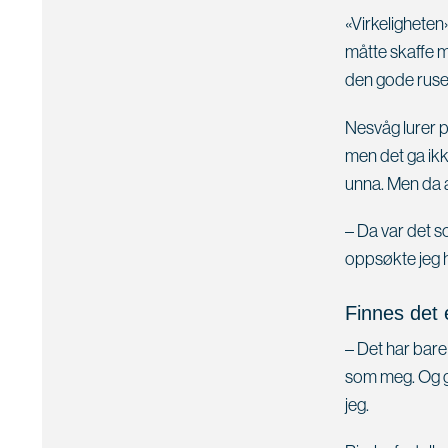
«Virkeligheten
måtte skaffe m
den gode rusen
Nesvåg lurer p
men det ga ikk
unna. Men da al
– Da var det s
oppsøkte jeg h
Finnes det 
– Det har bare 
som meg. Og gj
jeg.