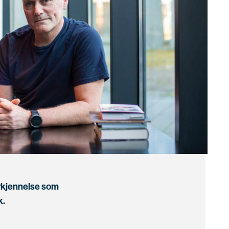
rkjennelse som
k.