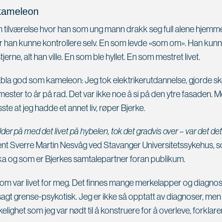
kameleon
n tilværelse hvor han som ung mann drakk seg full alene hjemm
er han kunne kontrollere selv. En som levde «som om». Han kunn
tjerne, alt han ville. En som ble hyllet. En som mestret livet.
abla god som kameleon: Jeg tok elektrikerutdannelse, gjorde skol
mester to år på rad. Det var ikke noe å si på den ytre fasaden. M
te at jeg hadde et annet liv, røper Bjerke.
der på med det livet på hybelen, tok det gradvis over – var det det
ent Sverre Martin Nesvåg ved Stavanger Universitetssykehus, s
oka og som er Bjerkes samtalepartner foran publikum.
som var livet for meg. Det finnes mange merkelapper og diagno
sagt grense-psykotisk. Jeg er ikke så opptatt av diagnoser, men
elighet som jeg var nødt til å konstruere for å overleve, forklare