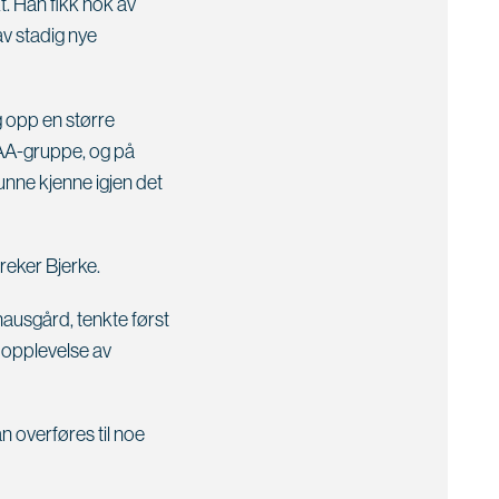
t. Han fikk nok av
av stadig nye
g opp en større
n AA-gruppe, og på
nne kjenne igjen det
treker Bjerke.
nausgård, tenkte først
 opplevelse av
an overføres til noe