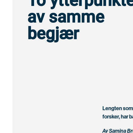
To ytterpunkt
av samme
begjær
Lengten som 
forsker, har 
Av Samina Br