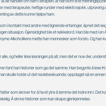
r at alt handlet om ham i terapien, at han kom til et metningspunk
ler med terapeuter, heftige runder med elektrosjokk, utprøving 
enting av dette kunne hjelpe ham.
kom i kontakt med andre med lignende erfaringer, åpnet det se
 egen situasjon. Gjensidighet ble et nøkkelord. Han ble med i e
onyme Alkoholikere møtte han mennesker som forsto. Og han ku
r alle, og heller ikke løsningen på alt, men det er noe der, unders
turen fant han historier som ga det samme. Han begynte å lese K
 han skulle holde ut det navlebeskuende, oppdaget så en annen
fatter som skriver for å ha et ytre å tømme det indre inn i. Det k
lig: Å skrive historier som kan skape gjenkjennelse.