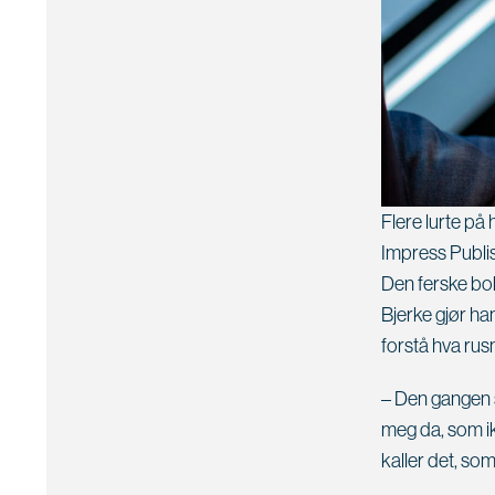
Flere lurte på
Impress Publi
Den ferske bok
Bjerke gjør ham
forstå hva rus
– Den gangen 
meg da, som ikk
kaller det, so