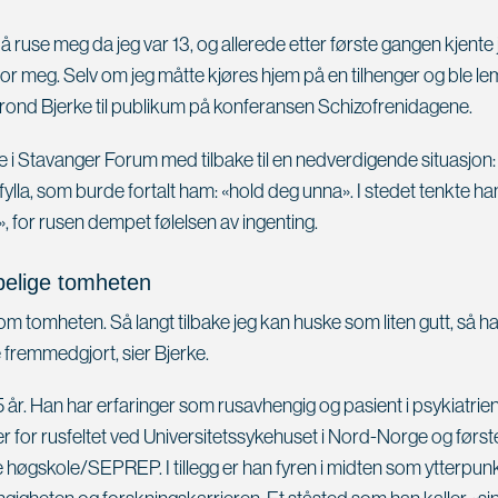
å ruse meg da jeg var 13, og allerede etter første gangen kjente
for meg. Selv om jeg måtte kjøres hjem på en tilhenger og ble le
 Trond Bjerke til publikum på konferansen Schizofrenidagene.
e i Stavanger Forum med tilbake til en nedverdigende situasjon: T
fylla, som burde fortalt ham: «hold deg unna». I stedet tenkte ha
, for rusen dempet følelsen av ingenting.
pelige tomheten
om tomheten. Så langt tilbake jeg kan huske som liten gutt, så ha
fremmedgjort, sier Bjerke.
55 år. Han har erfaringer som rusavhengig og pasient i psykiatrie
r for rusfeltet ved Universitetssykehuset i Nord-Norge og før
 høgskole/SEPREP. I tillegg er han fyren i midten som ytterpunk