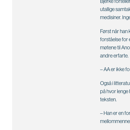
Bjerke fortelle
utallige samta
medisiner. Ing
Først når han 
forståelse for
møtene til An
andre erfarte.
– AA er ikke fo
Også i littera
på hvor lenge
teksten.
– Han er en for
mellommenneske