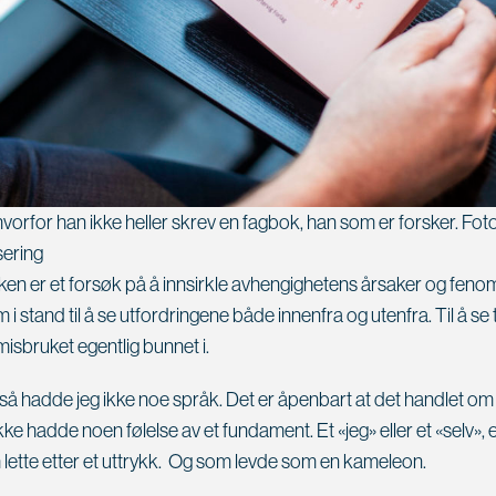
 hvorfor han ikke heller skrev en fagbok, han som er forsker. Fot
sering
en er et forsøk på å innsirkle avhengighetens årsaker og fenome
 i stand til å se utfordringene både innenfra og utenfra. Til å se 
misbruket egentlig bunnet i.
så hadde jeg ikke noe språk. Det er åpenbart at det handlet o
e hadde noen følelse av et fundament. Et «jeg» eller et «selv», e
m lette etter et uttrykk. Og som levde som en kameleon.