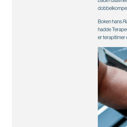
både rusavheng
dobbelkompet
Boken hans
R
hadde Terapeut
er terapitimer