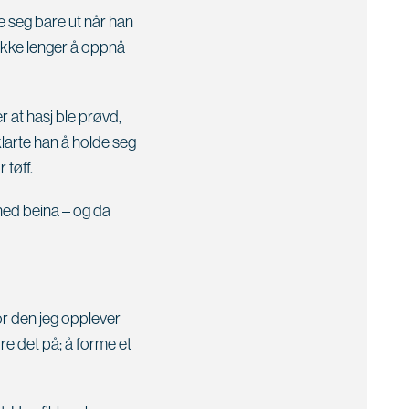
 seg bare ut når han
 ikke lenger å oppnå
r at hasj ble prøvd,
klarte han å holde seg
 tøff.
 ned beina – og da
for den jeg opplever
re det på; å forme et