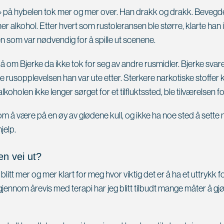
» på hybelen tok mer og mer over. Han drakk og drakk. Bevegde
er alkohol. Etter hvert som rustoleransen ble større, klarte han
 som var nødvendig for å spille ut scenene.
å om Bjerke da ikke tok for seg av andre rusmidler. Bjerke svare
e rusopplevelsen han var ute etter. Sterkere narkotiske stoffer 
koholen ikke lenger sørget for et tilfluktssted, ble tilværelsen for
om å være på en øy av glødene kull, og ikke ha noe sted å sette
jelp.
en vei ut?
blitt mer og mer klart for meg hvor viktig det er å ha et uttrykk 
ennom årevis med terapi har jeg blitt tilbudt mange måter å gjø