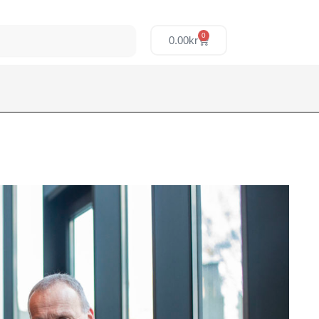
0
0.00
kr