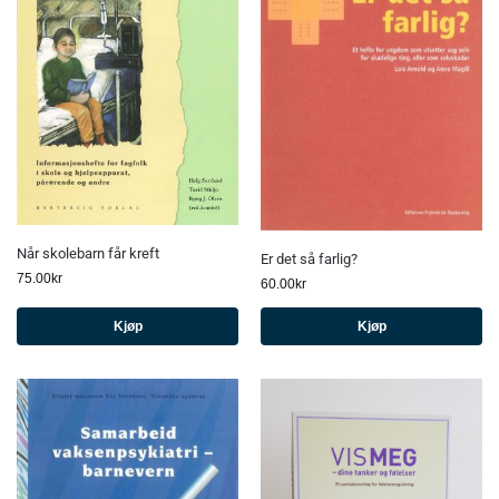
Når skolebarn får kreft
Er det så farlig?
75.00
kr
60.00
kr
Kjøp
Kjøp