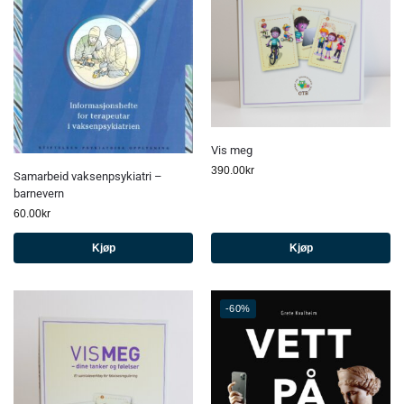
Vis meg
390.00
kr
Samarbeid vaksenpsykiatri –
barnevern
60.00
kr
Kjøp
Kjøp
-60%