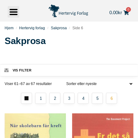
0
0.00
kr
Hjem
Hertervig forlag
Sakprosa
Side 6
/
/
/
Sakprosa
VIS FILTER
Viser 61–67 av 67 resultater
1
2
3
4
5
6