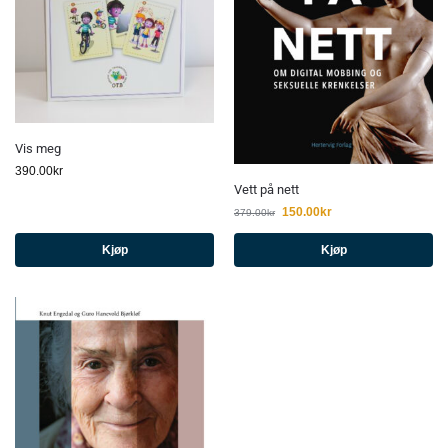
Vis meg
390.00
kr
Vett på nett
150.00
kr
379.00
kr
Kjøp
Kjøp